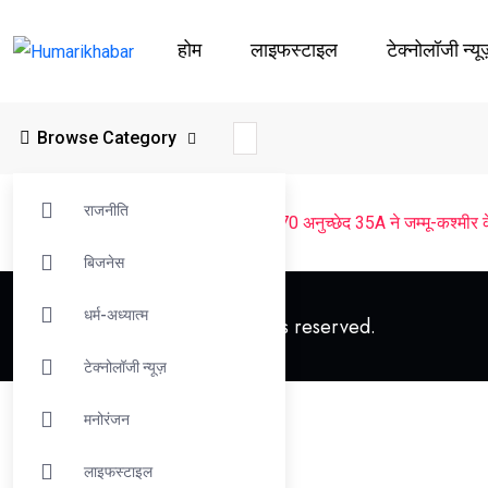
होम
लाइफस्‍टाइल
टेक्नोलॉजी न्यू
Browse Category
राजनीति
Humarikhabar
>
ताजा खबर
>
Article 370 अनुच्छेद 35A ने जम्मू-कश्मीर
बिजनेस
धर्म-अध्यात्म
© 2023 Humarikhabar. All rights reserved.
टेक्नोलॉजी न्यूज़
मनोरंजन
लाइफस्‍टाइल