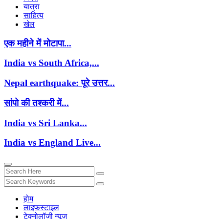
यात्रा
साहित्य
खेल
एक महीने में मोटापा...
India vs South Africa,...
Nepal earthquake: पूरे उत्तर...
सांपो की तश्करी में...
India vs Sri Lanka...
India vs England Live...
होम
लाइफस्‍टाइल
टेक्नोलॉजी न्यूज़