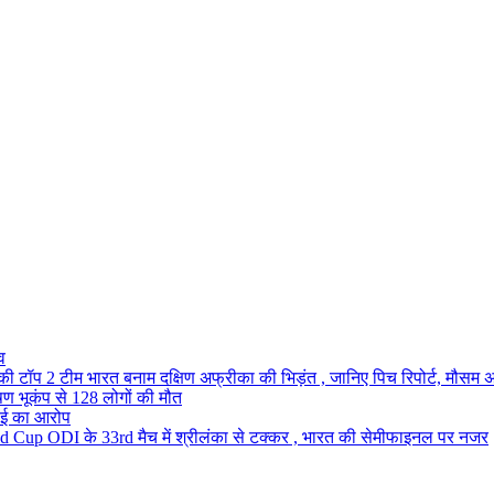
व
टॉप 2 टीम भारत बनाम दक्षिण अफ्रीका की भिड़ंत , जानिए पिच रिपोर्ट, मौसम अप
ीषण भूकंप से 128 लोगों की मौत
्लाई का आरोप
Cup ODI के 33rd मैच में श्रीलंका से टक्कर , भारत की सेमीफाइनल पर नजर