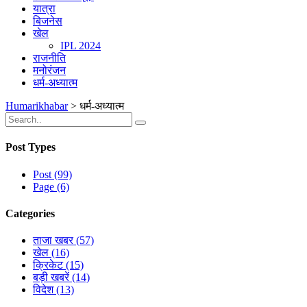
यात्रा
बिजनेस
खेल
IPL 2024
राजनीति
मनोरंजन
धर्म-अध्यात्म
Humarikhabar
>
धर्म-अध्यात्म
Post Types
Post (99)
Page (6)
Categories
ताजा खबर (57)
खेल (16)
क्रिकेट (15)
बड़ी खबरें (14)
विदेश (13)