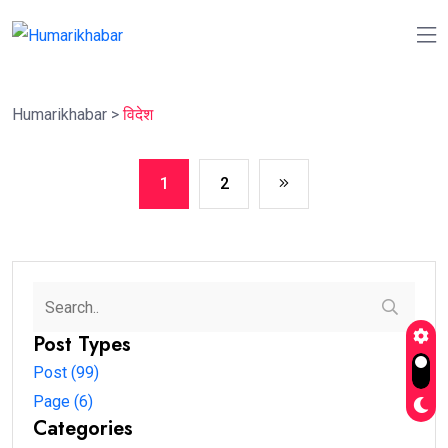
Humarikhabar
>
विदेश
1
2
Post Types
Post (99)
Page (6)
Categories