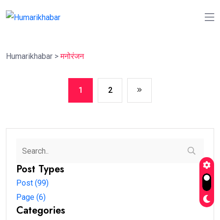
Humarikhabar
>
मनोरंजन
1
2
Post Types
Post (99)
Page (6)
Categories