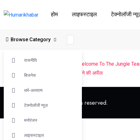
होम
लाइफस्‍टाइल
टेक्नोलॉजी न्यू
Browse Category
राजनीति
Humarikhabar
>
मनोरंजन
>
बॉलीवुड
>
Welcome To The Jungle Teaser
नया नोटिस ,Akshay kumar से काम ना करने की अपील
बिजनेस
धर्म-अध्यात्म
© 2023 Humarikhabar. All rights reserved.
टेक्नोलॉजी न्यूज़
मनोरंजन
लाइफस्‍टाइल