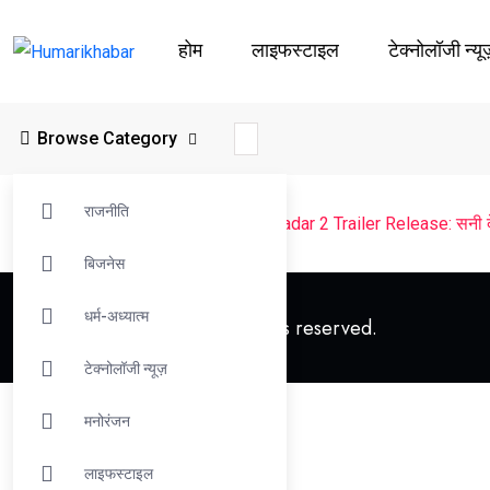
होम
लाइफस्‍टाइल
टेक्नोलॉजी न्यू
Browse Category
राजनीति
Humarikhabar
>
मनोरंजन
>
बॉलीवुड
>
Gadar 2 Trailer Release: सनी देओल
बिजनेस
धर्म-अध्यात्म
© 2023 Humarikhabar. All rights reserved.
टेक्नोलॉजी न्यूज़
मनोरंजन
लाइफस्‍टाइल