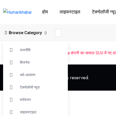
होम
लाइफस्‍टाइल
टेक्नोलॉजी न्यू
Browse Category
राजनीति
Humarikhabar
>
ऑटोमोबाइल
>
कारे
>
Kia कंपनी का कमाल SUV में नए लांच
बिजनेस
धर्म-अध्यात्म
© 2023 Humarikhabar. All rights reserved.
टेक्नोलॉजी न्यूज़
मनोरंजन
लाइफस्‍टाइल